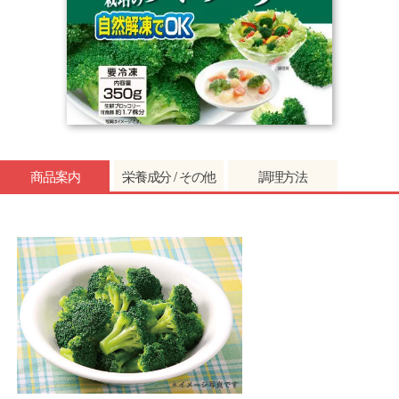
商品案内
栄養成分 / その他
調理方法
エネルギー
30kcal
タンパク質
3.9g
調理時間
1/2袋（175g）
脂質
0.4g
500w
約3分30秒