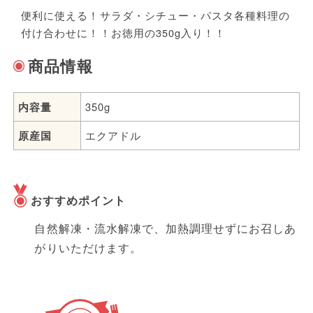
炭水化物
5.2g
便利に使える！サラダ・シチュー・パスタ各種料理の
600w
約2分30秒
付け合わせに！！お徳用の350g入り！！
食塩相当量
0g
商品情報
内容量
350g
アレルゲン・コンタミ
原産国
エクアドル
おすすめポイント
注意事項
袋のサイズ
縦250mm 横212mm
自然解凍・流水解凍で、加熱調理せずにお召しあ
冷凍庫（―１８℃以下）で保存してください。
JANコード
4967777005552
がりいただけます。
（開封後はなるべくお早めにお召し上がりくだ
さい。）
パッケージごと電子レンジで加熱しないでくだ
さい。