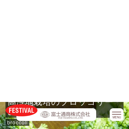
HOME
商品
家庭用商品 / Products for home use
お徳用
FESTIVALとは
手間なし！
会社案内
加熱いらず
高冷地栽培のブロッコリー
採用情報
350g
お問い合わせ
broccoli