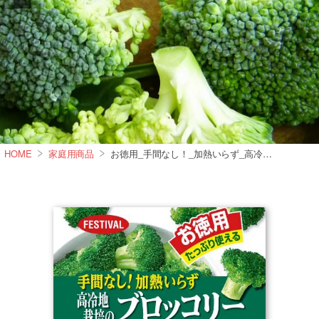
HOME
家庭用商品
お徳用_手間なし！_加熱いらず_高冷地栽培のブロッコリー350g