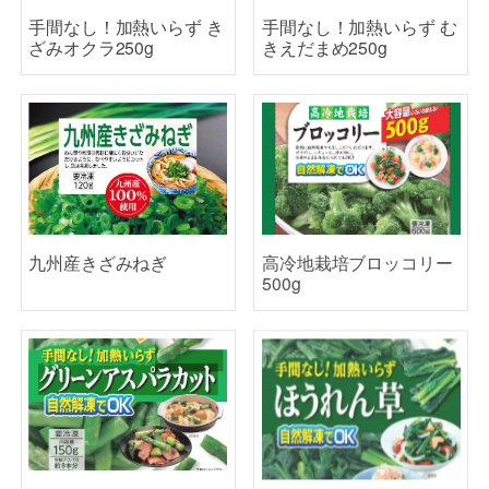
手間なし！加熱いらず き
手間なし！加熱いらず む
ざみオクラ250g
きえだまめ250g
九州産きざみねぎ
高冷地栽培ブロッコリー
500g
手間なし！ 加熱いらず