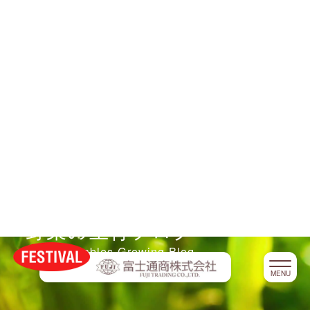
HOME
商品
FESTIVALとは
2022.05.13
会社案内
さつまいも
野菜の生育ブログ
採用情報
Vegetables Growing Blog
お問い合わせ