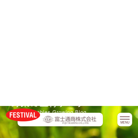
HOME
商品
FESTIVALとは
2022.11.4
会社案内
いんげん
野菜の生育ブログ
採用情報
Vegetables Growing Blog
お問い合わせ