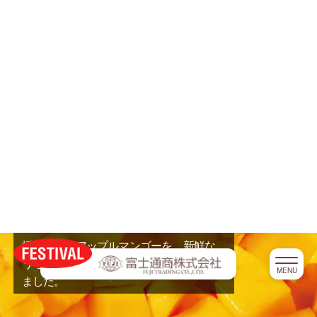
HOME
商品
FESTIVALとは
家庭用商品 / Products for home use
アップルマンゴー150g
会社案内
apple mango
採用情報
採れたてのアップルマンゴーを、新鮮な
うちに食べやすくカットし、急速凍結し
ました。
お問い合わせ