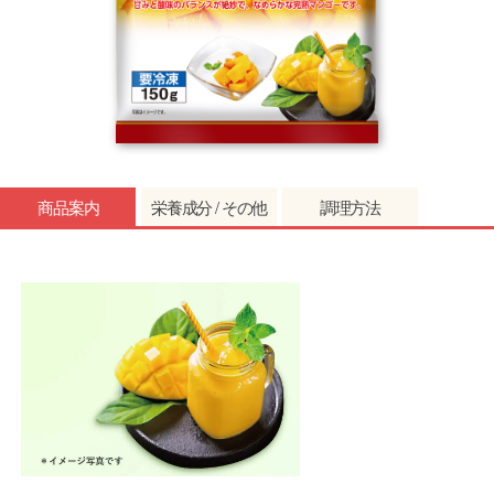
商品案内
栄養成分 / その他
調理方法
エネルギー
64kcal
タンパク質
0.6g
注意事項
脂質
0.1g
冷凍庫（―１８℃以下）で保存してください。