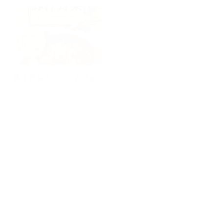
豚汁野菜ミックス250ｇ
シューストリングポテト
1㎏
ＦＵｊｉブルーベリー
３種のミックスベリー
500ｇ
150g