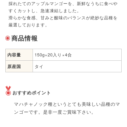
炭水化物
16.9g
採れたてのアップルマンゴーを、新鮮なうちに食べや
（開封後はなるべくお早めにお召し上がりくだ
すくカットし、急速凍結しました。
さい。）
食塩相当量
0g
滑らかな食感、甘みと酸味のバランスが絶妙な品種を
パッケージごと電子レンジで加熱しないでくだ
厳選しております。
さい。
商品情報
加熱調理の際には火傷に十分注意をしてくださ
い。
アレルゲン・コンタミ
内容量
150g×20入り×4合
原産国
タイ
袋のサイズ
縦180mm 横145mm
おすすめポイント
JANコード
4967777046197
マハチャノック種というとても美味しい品種のマ
ンゴーです。是非一度ご賞味下さい。